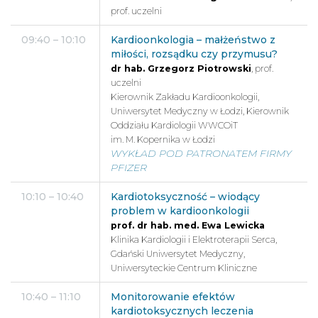
prof. uczelni
09:40 – 10:10
Kardioonkologia – małżeństwo z
miłości, rozsądku czy przymusu?
dr hab. Grzegorz Piotrowski
, prof.
uczelni
Kierownik Zakładu Kardioonkologii,
Uniwersytet Medyczny w Łodzi, Kierownik
Oddziału Kardiologii WWCOiT
im. M. Kopernika w Łodzi
WYKŁAD POD PATRONATEM FIRMY
PFIZER
10:10 – 10:40
Kardiotoksyczność – wiodący
problem w kardioonkologii
prof. dr hab. med. Ewa Lewicka
Klinika Kardiologii i Elektroterapii Serca,
Gdański Uniwersytet Medyczny,
Uniwersyteckie Centrum Kliniczne
10:40 – 11:10
Monitorowanie efektów
kardiotoksycznych leczenia