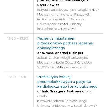
prof. dr hab. n. med. Katarzyna
Styczkiewicz
Instytut Nauk Medycznych, Kolegium Nauk
Medycznych Uniwersytet Rzeszowski,
Podkarpackie Centrum Onkologii,
Uniwersytecki Szpital Kliniczny
im. F. Chopina w Rzeszowie
13:30 – 13:50
Pacjent z migotaniem
przedsionków podczas leczenia
onkologicznego
dr n. med. Andrzej Bisinger
Zakład Kardioonkologii, Uniwersytet
Medyczny w Łodzi, Oddział Kardiologii
WWCOiT im. M. Kopernika w Łodzi
13:50 – 14:10
Profilaktyka infekcji
pneumokokkowych u pacjenta
kardiologicznego i onkologicznego
dr hab. Grzegorz Piotrowski
, prof.
uczelni
Kierownik Zakładu Kardioonkologii,
Uniwersytet Medyczny w Łodzi, Kierownik