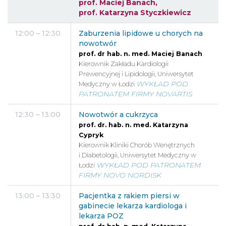
prof. Maciej Banach
,
prof. Katarzyna Styczkiewicz
12:00 – 12:30
Zaburzenia lipidowe u chorych na
nowotwór
prof. dr hab. n. med. Maciej Banach
Kierownik Zakładu Kardiologii
Prewencyjnej i Lipidologii, Uniwersytet
WYKŁAD POD
Medyczny w Łodzi
PATRONATEM FIRMY NOVARTIS
12:30 – 13:00
Nowotwór a cukrzyca
prof. dr. hab. n. med. Katarzyna
Cypryk
Kierownik Kliniki Chorób Wenętrznych
i Diabetologii, Uniwersytet Medyczny w
WYKŁAD POD PATRONATEM
Łodzi
FIRMY NOVO NORDISK
13:00 – 13:30
Pacjentka z rakiem piersi w
gabinecie lekarza kardiologa i
lekarza POZ