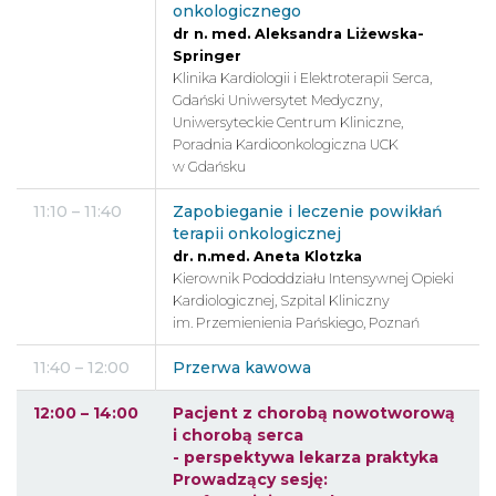
onkologicznego
dr n. med. Aleksandra Liżewska-
Springer
Klinika Kardiologii i Elektroterapii Serca,
Gdański Uniwersytet Medyczny,
Uniwersyteckie Centrum Kliniczne,
Poradnia Kardioonkologiczna UCK
w Gdańsku
11:10 – 11:40
Zapobieganie i leczenie powikłań
terapii onkologicznej
dr. n.med. Aneta Klotzka
Kierownik Pododdziału Intensywnej Opieki
Kardiologicznej, Szpital Kliniczny
im. Przemienienia Pańskiego, Poznań
11:40 – 12:00
Przerwa kawowa
12:00 – 14:00
Pacjent z chorobą nowotworową
i chorobą serca
- perspektywa lekarza praktyka
Prowadzący sesję: